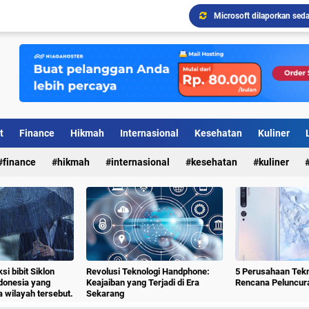
Borussia Dortmund kembal
WhatsApp memperkenalkan
10 Teknologi Perkembanga
Revolusi Teknologi Handp
t
Finance
Hikmah
Internasional
Kesehatan
Kuliner
l
finance
hikmah
internasional
kesehatan
kuliner
20 Kelemahan Keamanan 
el
tutorial
 bibit Siklon
Revolusi Teknologi Handphone:
5 Perusahaan Tek
ndonesia yang
Keajaiban yang Terjadi di Era
Rencana Peluncur
 wilayah tersebut.
Sekarang