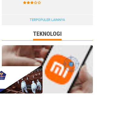
TERPOPULER LAINNYA
TEKNOLOGI
20 Kelemahan Keamanan
Berbahaya Ditemukan pada
Perangkat Xiaomi
Microsoft dilaporkan sedang
mengembangkan model AI baru