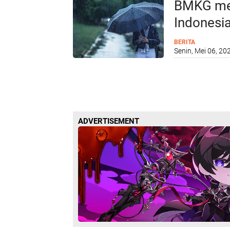
BMKG mend
Indonesi
tersebut.
BERITA
Senin, Mei 06, 20
ADVERTISEMENT