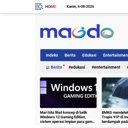
HOME
Kamis
6•08•2026
Indeks
Berita
Edukasi
Entertainmen
Teknologi
Berita
Tips & Trik
edukasi
entertainment
Travel
Tutoria
politik
teknologi
tips & trik
trav
Mari kita lihat konsep di balik
BMKG mendeteksi
Windows 12 Gaming Edition,
Tropis 91P di I
sistem operasi impian para gamer
berdampak pada
Microsoft.