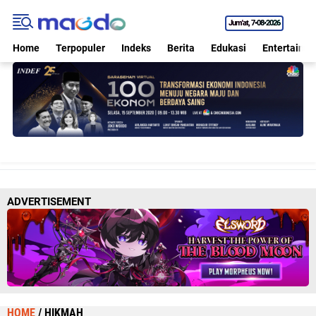
Jum'at
7•08•2026
Home
Terpopuler
Indeks
Berita
Edukasi
Entertainm
ADVERTISEMENT
HOME
/
HIKMAH