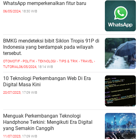
WhatsApp memperkenalkan fitur baru
06/05/2024,
18:30 WIB
BMKG mendeteksi bibit Siklon Tropis 91P di
Indonesia yang berdampak pada wilayah
tersebut.
OTOMOTIF › POLITIK › TEKNOLOGI › TIPS & TRIK › TRAVEL ›
TUTORIAL
06/05/2024,
18:14 WIB
10 Teknologi Perkembangan Web Di Era
Digital Masa Kini
20/07/2023,
17:09 WIB
Menguak Perkembangan Teknologi
Handphone Terkini: Mengikuti Era Digital
yang Semakin Canggih
11/07/2023,
17:09 WIB