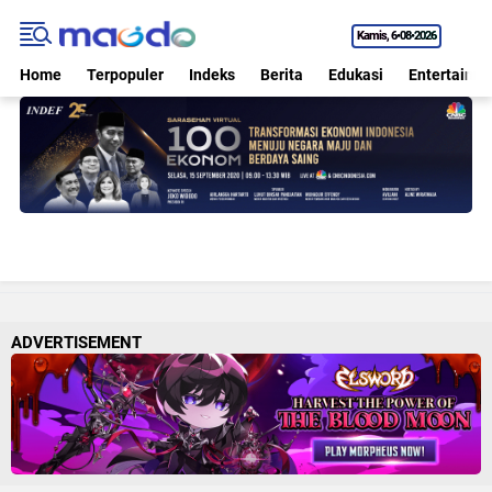
Kamis
6•08•2026
Home
Terpopuler
Indeks
Berita
Edukasi
Entertainm
ADVERTISEMENT